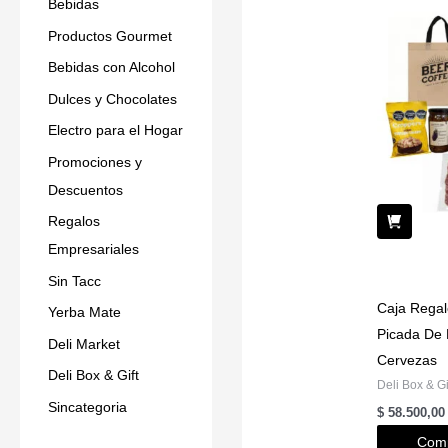
Bebidas
Productos Gourmet
Bebidas con Alcohol
Dulces y Chocolates
Electro para el Hogar
Promociones y
Descuentos
Regalos
Empresariales
Sin Tacc
Caja Regal
Yerba Mate
Picada De 
Deli Market
Cervezas
Deli Box & Gift
Deli Box & Gi
Sincategoria
$
58.500,00
Comp