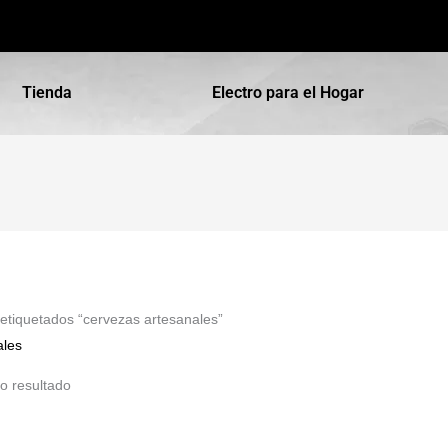
Tienda
Electro para el Hogar
etiquetados “cervezas artesanales”
ales
o resultado