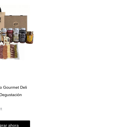
o Gourmet Deli
Degustación
ft
rar ahora