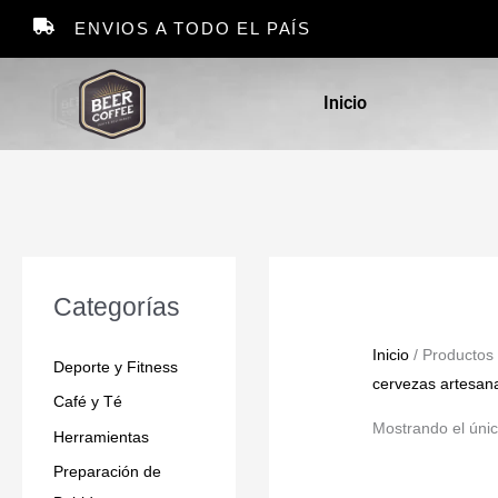
Ir
ENVIOS A TODO EL PAÍS
al
contenido
Inicio
Categorías
Inicio
/ Productos 
Deporte y Fitness
cervezas artesan
Café y Té
Mostrando el únic
Herramientas
Preparación de