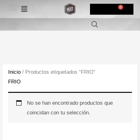
Ir
Menú
$
0,00
al
contenido
Inicio
/ Productos etiquetados “FRIO”
FRIO
No se han encontrado productos que
coincidan con tu selección.