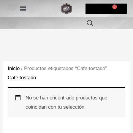
Ir
Menú
$
0,00
al
contenido
Inicio
/ Productos etiquetados “Cafe tostado”
Cafe tostado
No se han encontrado productos que
coincidan con tu selección.