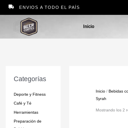
Ir
ENVIOS A TODO EL PAÍS
al
contenido
Inicio
Categorías
Inicio
/
Bebidas co
Deporte y Fitness
Syrah
Café y Té
Mostrando los 2 r
Herramientas
Preparación de