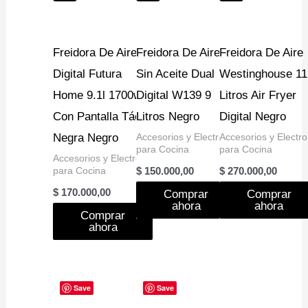
Freidora De Aire
Freidora De Aire
Freidora De Aire
Digital Futura
Sin Aceite Dual
Westinghouse 11
Home 9.1l 1700w
Digital W139 9
Litros Air Fryer
Con Pantalla Táctil
Litros Negro
Digital Negro
Negra Negro
Accesorios y Electro
Accesorios y Electro
para Cocina
para Cocina
Accesorios y Electro
para Cocina
$
150.000,00
$
270.000,00
$
170.000,00
Comprar
Comprar
ahora
ahora
Comprar
ahora
Save
Save