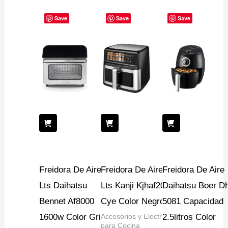
Save
Save
Save
Freidora De Aire 11
Freidora De Aire 12
Freidora De Aire
Lts Daihatsu
Lts Kanji Kjhaf2001
Daihatsu Boer D
Bennet Af8000
Cye Color Negro
5081 Capacidad
1600w Color Gris
Accesorios y Electro
2.5litros Color
para Cocina