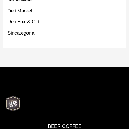
Deli Market
Deli Box & Gift
Sincategoria
BEER
DELI
WINE
MARKET
BOX
BEER COFFEE