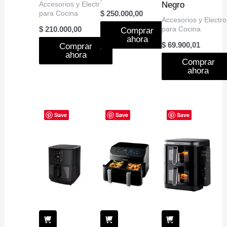
Accesorios y Electro
Negro
para Cocina
$
250.000,00
Accesorios y Electro
para Cocina
$
210.000,00
Comprar
ahora
$
69.900,01
Comprar
ahora
Comprar
ahora
Save
Save
Save