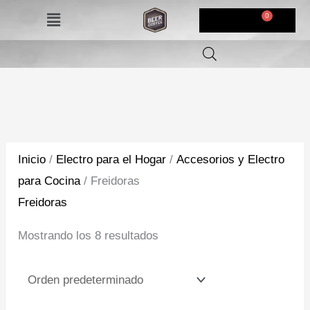
Ir
Menú
$
0,00
al
contenido
Inicio
/
Electro para el Hogar
/
Accesorios y Electro
para Cocina
/ Freidoras
Freidoras
Mostrando los 8 resultados