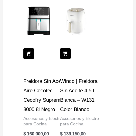
Freidora Sin Aceite
Winco | Freidora
Aire Cecotec
Sin Aceite 4,5 L –
Cecofry Supreme
Blanca – W131
8000 8l Negro
Color Blanco
Accesorios y Electro
Accesorios y Electro
para Cocina
para Cocina
$
160.000,00
$
139.150,00