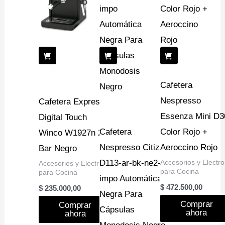
Cafetera
Nespresso
Cafetera Express
Essenza Mini D3
Digital Touch
Cafetera
Color Rojo +
Winco W1927n 20
Nespresso Citiz
Aeroccino Rojo
Bar Negro
D113-ar-bk-ne2-
Accesorios y Electro
Accesorios y Electro
para Cocina
para Cocina
impo Automática
$
472.500,00
$
235.000,00
Negra Para
Comprar
Comprar
Cápsulas
ahora
ahora