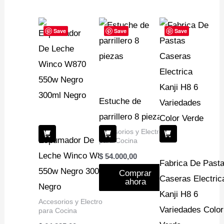
Save
Save
Save
Estuche de
parrillero 8 piezas
Accesorios y Electro
Espumador De
para Cocina
Leche Winco W870
$
54.000,00
Fabrica De Past
550w Negro 300ml
Comprar
Caseras Electric
ahora
Negro
Kanji H8 6
Accesorios y Electro
Variedades Color
para Cocina