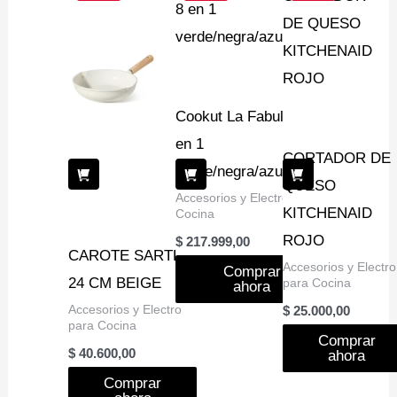
Cookut La Fabulosa 8
en 1
CORTADOR DE
verde/negra/azul/bordo
QUESO
Accesorios y Electro para
KITCHENAID
Cocina
ROJO
$
217.999,00
CAROTE SARTEN
Accesorios y Electro
Comprar
24 CM BEIGE
para Cocina
ahora
Accesorios y Electro
$
25.000,00
para Cocina
Comprar
$
40.600,00
ahora
Comprar