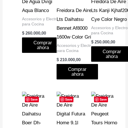
De Agua Dvigi
Freidora De Aire
Aqua Blanco
Freidora De Aire 11
Lts Kanji Kjhaf20
Accesorios y Electro
Lts Daihatsu
Cye Color Negro
para Cocina
Bennet Af8000
Accesorios y Electro
para Cocina
$
260.000,00
1600w Color Gris
$
250.000,00
Comprar
Accesorios y Electro
ahora
para Cocina
Comprar
ahora
$
210.000,00
Comprar
ahora
Save
Save
Save