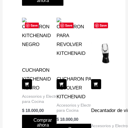
ahora
Save
Save
Save
CUCHARON
KITCHENAID
CUCHARON PARA
NEGRO
REVOLVER
Accesorios y Electro
KITCHENAID
para Cocina
Accesorios y Electro
Decantador de vi
para Cocina
$
18.000,00
$
18.000,00
Comprar
ahora
Accesorios y Electro