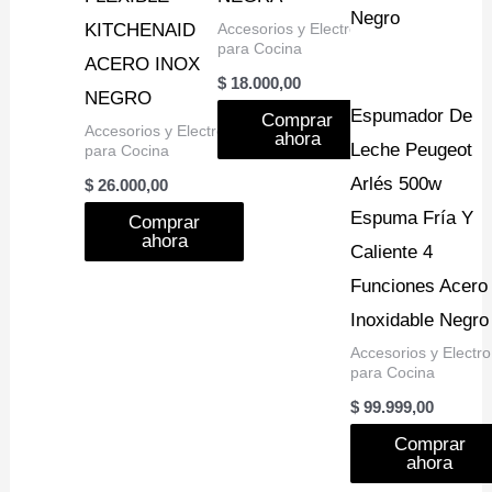
KITCHENAID
Accesorios y Electro
para Cocina
ACERO INOX
$
18.000,00
NEGRO
Espumador De
Comprar
Accesorios y Electro
ahora
Leche Peugeot
para Cocina
Arlés 500w
$
26.000,00
Espuma Fría Y
Comprar
ahora
Caliente 4
Funciones Acero
Inoxidable Negro
Accesorios y Electro
para Cocina
$
99.999,00
Comprar
ahora