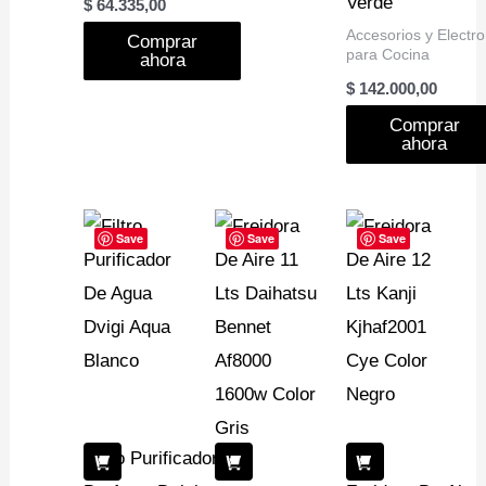
Verde
$
64.335,00
Accesorios y Electro
Comprar
para Cocina
ahora
$
142.000,00
Comprar
ahora
Save
Save
Save
Filtro Purificador