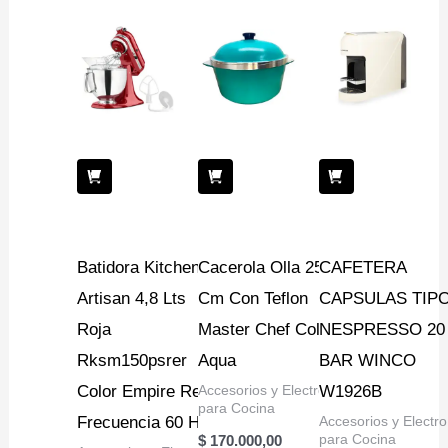
Batidora Kitchenaid
Cacerola Olla 25
CAFETERA
Artisan 4,8 Lts
Cm Con Teflon
CAPSULAS TIP
Roja
Master Chef Color
NESPRESSO 20
Rksm150psrer
Aqua
BAR WINCO
Color Empire Red
Accesorios y Electro
W1926B
para Cocina
Frecuencia 60 Hz
Accesorios y Electro
para Cocina
$
170.000,00