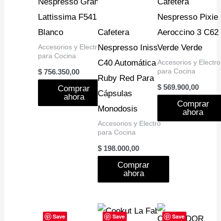
Nespresso Gran
Cafetera
Lattissima F541
Nespresso Pixie
Blanco
Cafetera
Aeroccino 3 C62
Accesorios y Electro
Nespresso Inissia
Verde Verde
para Cocina
C40 Automática
Accesorios y Electro
para Cocina
$
756.350,00
Ruby Red Para
$
569.900,00
Comprar
Cápsulas
ahora
Comprar
Monodosis
ahora
Accesorios y Electro
para Cocina
$
198.000,00
Comprar
ahora
Save
Save
Save