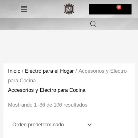
Ir
Menú
$
0,00
al
contenido
Inicio
/
Electro para el Hogar
/ Accesorios y Electro
para Cocina
Accesorios y Electro para Cocina
Mostrando 1–36 de 106 resultados