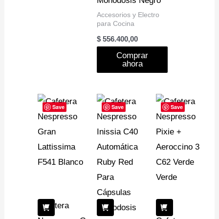
Monodosis Negro
Accesorios y Electro
para Cocina
$
556.400,00
Comprar
ahora
Save
Save
Save
Cafetera