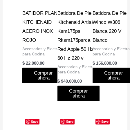
BATIDOR PLANO
Batidora De Pie
Batidora De Pie
KITCHENAID
Kitchenaid Artisan
Winco W306
ACERO INOX
Ksm175ps
Blanca 220 V
ROJO
Rksm175psrca
Blanco
Accesorios y Electro
Red Apple 50 Hz X
Accesorios y Electro
para Cocina
para Cocina
60 Hz 220 v
$
22.000,00
$
156.800,00
Accesorios y Electro
para Cocina
Comprar
Comprar
ahora
ahora
$
940.000,00
Comprar
ahora
Save
Save
Save