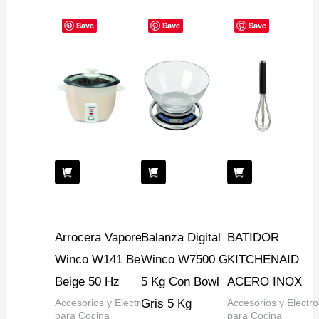
Save
Save
Save
Arrocera Vaporera
Balanza Digital
BATIDOR
Winco W141 Beige
Winco W7500 Gris
KITCHENAID
Beige 50 Hz
5 Kg Con Bowl
ACERO INOX
Accesorios y Electro
Gris 5 Kg
Accesorios y Electro
para Cocina
para Cocina