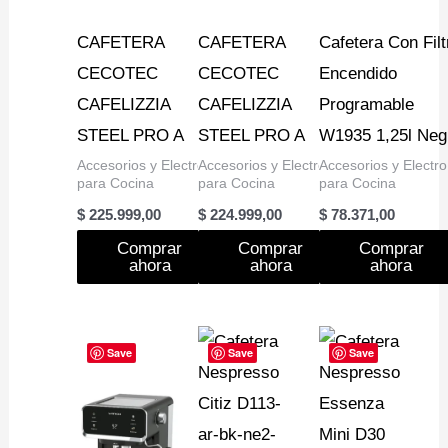
CAFETERA
CAFETERA
Cafetera Con Filt
CECOTEC
CECOTEC
Encendido
CAFELIZZIA
CAFELIZZIA
Programable
STEEL PRO A
STEEL PRO A
W1935 1,25l Neg
Accesorios y Electro
Accesorios y Electro
Accesorios y Electro
para Cocina
para Cocina
para Cocina
$
225.999,00
$
224.999,00
$
78.371,00
Comprar
Comprar
Comprar
ahora
ahora
ahora
Save
Save
Save