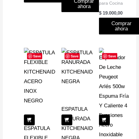
Comprar
para Cocina
ahora
$
19.000,00
Comprar
ahora
Save
Save
Save
ESPATULA
RANURADA
ESPATULA
KITCHENAID
FLEXIBLE
NEGRA