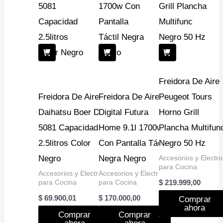
Freidora De Aire
Freidora De Aire
Freidora De Aire
Peugeot Tours
Daihatsu Boer Dh-
Digital Futura
Horno Grill
5081 Capacidad
Home 9.1l 1700w
Plancha Multifun
2.5litros Color
Con Pantalla Táctil
Negro 50 Hz
Negro
Negra Negro
Accesorios y Electro
para Cocina
Accesorios y Electro
Accesorios y Electro
para Cocina
para Cocina
$
219.999,00
$
69.900,01
$
170.000,00
Comprar
ahora
Comprar
Comprar