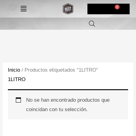
Ir
Menú
$
0,00
al
contenido
Inicio
/ Productos etiquetados “1LITRO”
1LITRO
No se han encontrado productos que
coincidan con tu selección.