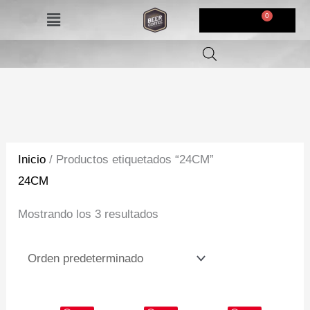
Ir
Menú
$
0,00
al
contenido
Inicio
/ Productos etiquetados “24CM”
24CM
Mostrando los 3 resultados