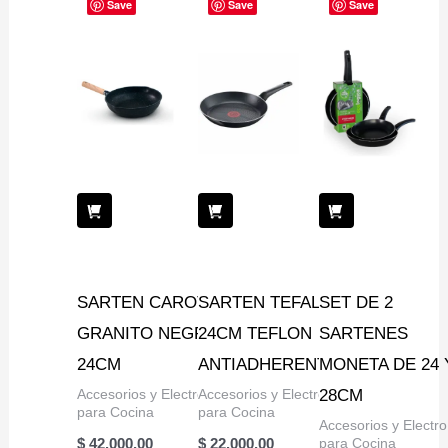
Save
Save
Save
SARTEN CAROTE
SARTEN TEFAL
SET DE 2
GRANITO NEGRO
24CM TEFLON
SARTENES
24CM
ANTIADHERENTE
MONETA DE 24 
Accesorios y Electro
Accesorios y Electro
28CM
para Cocina
para Cocina
Accesorios y Electro
para Cocina
$
42.000,00
$
22.000,00