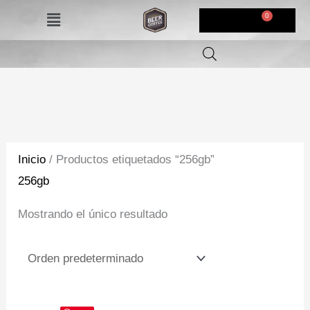
Ir
Menú
$
0,00
al
contenido
Inicio
/ Productos etiquetados “256gb”
256gb
Mostrando el único resultado