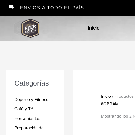
Ir
ENVIOS A TODO EL PAÍS
al
contenido
Inicio
Categorías
Inicio
/ Productos
Deporte y Fitness
8GBRAM
Café y Té
Mostrando los 2 r
Herramientas
Preparación de