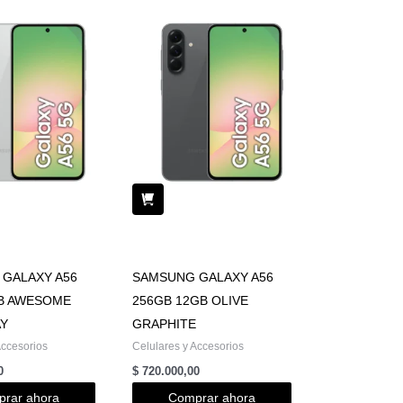
GALAXY A56
SAMSUNG GALAXY A56
B AWESOME
256GB 12GB OLIVE
AY
GRAPHITE
Accesorios
Celulares y Accesorios
0
$
720.000,00
rar ahora
Comprar ahora