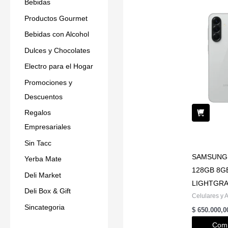
Bebidas
Productos Gourmet
Bebidas con Alcohol
Dulces y Chocolates
Electro para el Hogar
Promociones y
Descuentos
Regalos
Empresariales
Sin Tacc
SAMSUNG 
Yerba Mate
128GB 8G
Deli Market
LIGHTGR
Deli Box & Gift
Celulares y 
Sincategoria
$
650.000,0
Comp