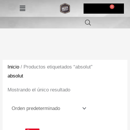
Ir
Menú
$
0,00
al
contenido
Inicio
/ Productos etiquetados “absolut”
absolut
Mostrando el único resultado