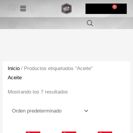
Ir
Menú
$
0,00
al
contenido
Inicio
/ Productos etiquetados “Aceite”
Aceite
Mostrando los 7 resultados