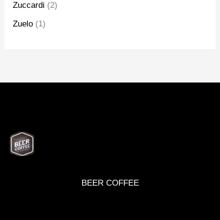
Zuccardi
(2)
Zuelo
(1)
BEER
DELI
WINE
MARKET
BOX
BEER COFFEE