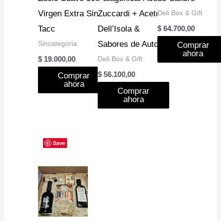
Virgen Extra Sin
Zuccardi + Aceto
Deli Box & Gift
Tacc
Dell’Isola &
$
64.700,00
Sincategoria
Sabores de Autor
Comprar
ahora
Deli Box & Gift
$
19.000,00
$
56.100,00
Comprar
ahora
Comprar
ahora
Save