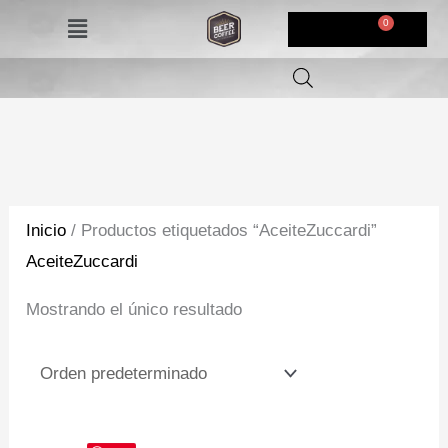
Ir
Menú
$
0,00
al
contenido
Inicio
/ Productos etiquetados “AceiteZuccardi”
AceiteZuccardi
Mostrando el único resultado