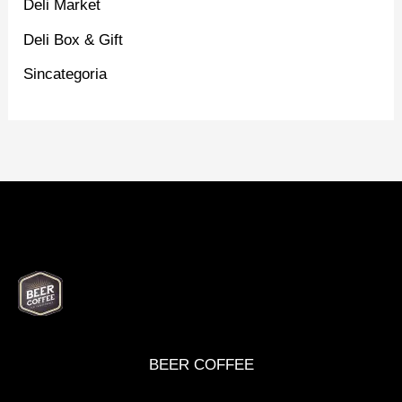
Deli Market
Deli Box & Gift
Sincategoria
BEER
DELI
WINE
MARKET
BOX
BEER COFFEE