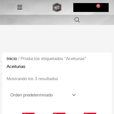
Ir
Menú
$
0,00
al
contenido
Inicio
/ Productos etiquetados “Aceitunas”
Aceitunas
Mostrando los 3 resultados