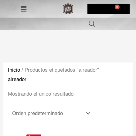
Ir
Menú
$
0,00
al
contenido
Inicio
/ Productos etiquetados “aireador”
aireador
Mostrando el único resultado