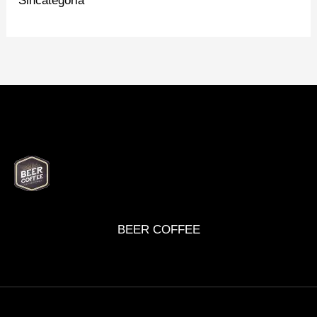
Sincategoria
BEER
DELI
WINE
MARKET
BOX
BEER COFFEE