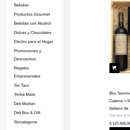
Bebidas
Productos Gourmet
Bebidas con Alcohol
Dulces y Chocolates
Electro para el Hogar
Promociones y
Descuentos
Regalos
Empresariales
Sin Tacc
Box Sommel
Yerba Mate
Catena + K
Deli Market
Italiano de
Deli Box & Gift
Deli Box & Gi
Sincategoria
$
125.000,0