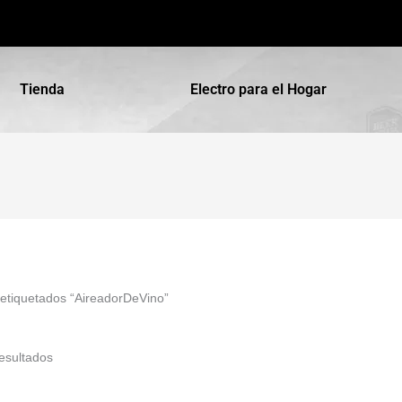
Tienda
Electro para el Hogar
 etiquetados “AireadorDeVino”
esultados