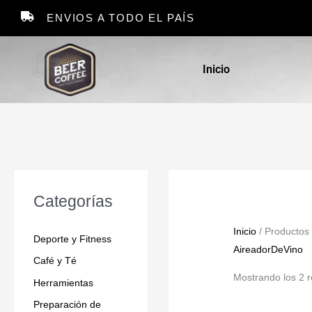
Ir
ENVIOS A TODO EL PAÍS
al
contenido
Inicio
Categorías
Inicio
/ Productos
Deporte y Fitness
AireadorDeVino
Café y Té
Mostrando los 2 r
Herramientas
Preparación de