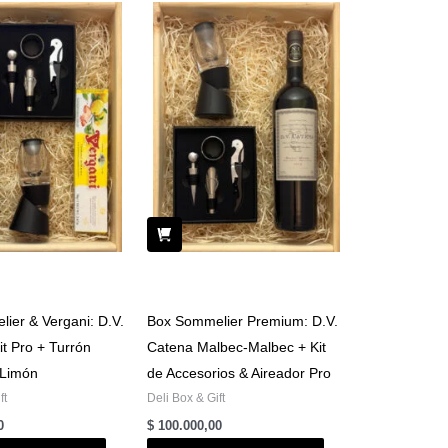
ier & Vergani: D.V.
Box Sommelier Premium: D.V.
it Pro + Turrón
Catena Malbec-Malbec + Kit
 Limón
de Accesorios & Aireador Pro
ft
Deli Box & Gift
0
$
100.000,00