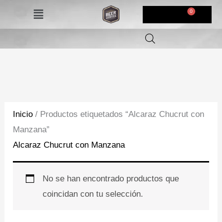
Ir
Menú
$
0,00
al
contenido
Inicio
/ Productos etiquetados “Alcaraz Chucrut con
Manzana”
Alcaraz Chucrut con Manzana
No se han encontrado productos que
coincidan con tu selección.