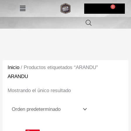
Ir
Menú
$
0,00
al
contenido
Inicio
/ Productos etiquetados “ARANDU”
ARANDU
Mostrando el único resultado