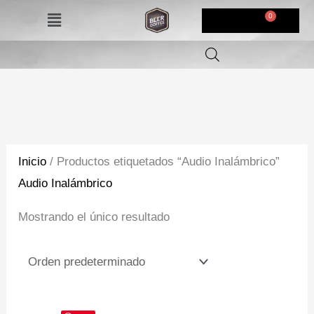
Ir
Menú
$
0,00
al
contenido
Inicio
/ Productos etiquetados “Audio Inalámbrico”
Audio Inalámbrico
Mostrando el único resultado