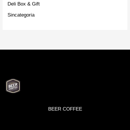
Deli Box & Gift
Sincategoria
BEER
DELI
WINE
MARKET
BOX
BEER COFFEE