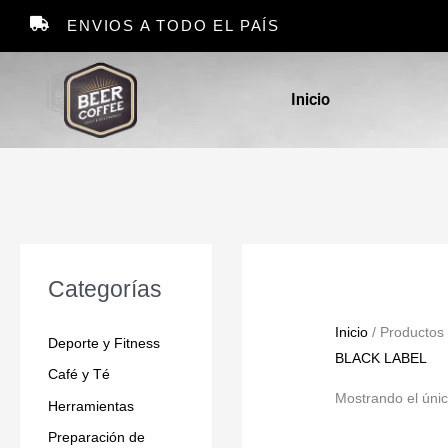
Ir
ENVIOS A TODO EL PAÍS
al
contenido
Inicio
Categorías
Inicio
/ Productos
Deporte y Fitness
BLACK LABEL
Café y Té
Mostrando el únic
Herramientas
Preparación de