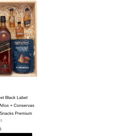
t Black Label:
Años + Conservas
 Snacks Premium
ft
0