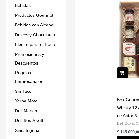
Bebidas
Productos Gourmet
Bebidas con Alcohol
Dulces y Chocolates
Electro para el Hogar
Promociones y
Descuentos
Regalos
Empresariales
Sin Tacc
Box Gourme
Yerba Mate
Whisky 12 
Deli Market
de Autor &
Deli Box & Gift
Deli Box & Gi
Sincategoria
$
145.000,0