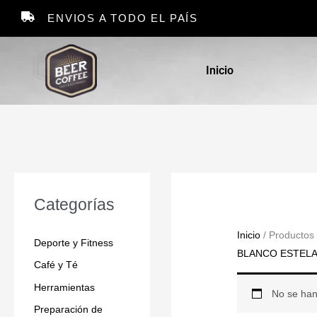
Ir
ENVIOS A TODO EL PAÍS
al
contenido
Inicio
Categorías
Inicio
/ Producto
Deporte y Fitness
BLANCO ESTEL
Café y Té
Herramientas
No se han
Preparación de