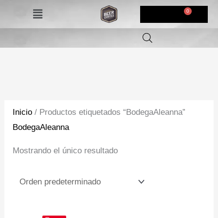
Ir
Menú
$
0,00
al
contenido
Inicio
/ Productos etiquetados “BodegaAleanna”
BodegaAleanna
Mostrando el único resultado