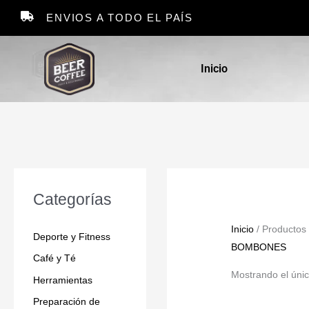
Ir
ENVIOS A TODO EL PAÍS
al
contenido
Inicio
Categorías
Inicio
/ Producto
Deporte y Fitness
BOMBONES
Café y Té
Mostrando el únic
Herramientas
Preparación de