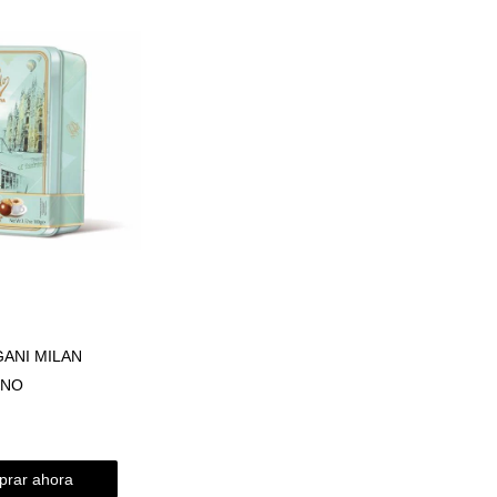
GANI MILAN
INO
rar ahora