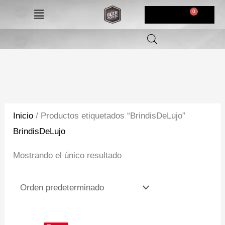
Ir
Menú
$
0,00
al
contenido
Inicio
/ Productos etiquetados “BrindisDeLujo”
BrindisDeLujo
Mostrando el único resultado