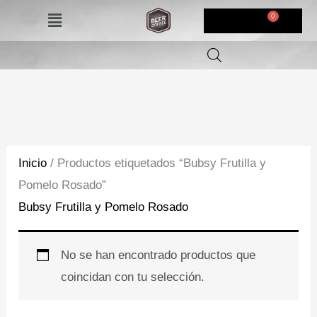
Ir
Menú
$
0,00
al
contenido
Inicio
/ Productos etiquetados “Bubsy Frutilla y
Pomelo Rosado”
Bubsy Frutilla y Pomelo Rosado
No se han encontrado productos que
coincidan con tu selección.