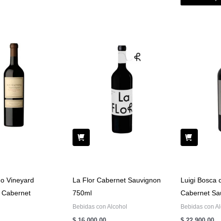
o Vineyard
La Flor Cabernet Sauvignon
Luigi Bosca 
 Cabernet
750ml
Cabernet Sa
Bebidas con Alcohol
Bebidas con Al
$
16.000,00
$
22.900,00