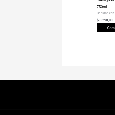
750ml
Bebidas con 
$
8.550,00
Comp