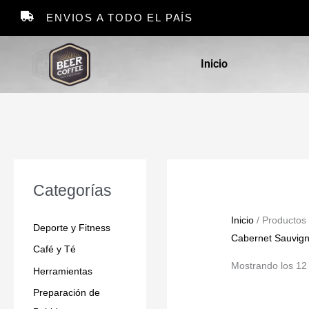
Ir
ENVIOS A TODO EL PAÍS
al
contenido
Inicio
Categorías
Inicio
/ Productos
Deporte y Fitness
Cabernet Sauvig
Café y Té
Mostrando los 12
Herramientas
Preparación de