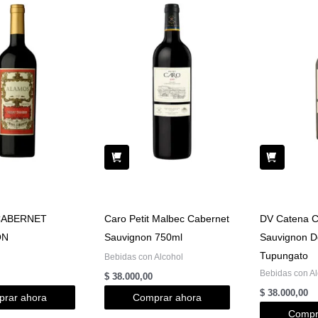
CABERNET
Caro Petit Malbec Cabernet
DV Catena C
ON
Sauvignon 750ml
Sauvignon D
Tupungato
Bebidas con Alcohol
Bebidas con Al
$
38.000,00
$
38.000,00
rar ahora
Comprar ahora
Compr