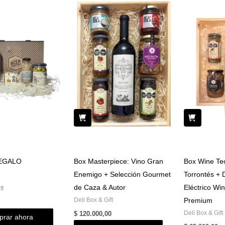
EGALO
Box Masterpiece: Vino Gran
Box Wine Tec
Enemigo + Selección Gourmet
Torrontés + 
de Caza & Autor
Eléctrico Wi
ft
Deli Box & Gift
Premium
Deli Box & Gift
$
120.000,00
rar ahora