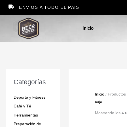
Ir
ENVIOS A TODO EL PAÍS
al
contenido
Inicio
Categorías
Inicio
/ Productos 
Deporte y Fitness
caja
Café y Té
Mostrando los 4 r
Herramientas
Preparación de