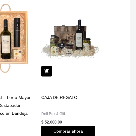
h: Tierra Mayor
CAJA DE REGALO
Destapador
nco en Bandeja
Deli Box & Gift
$
52.000,00
Comprar ahora