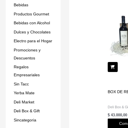
Bebidas
Productos Gourmet
Bebidas con Alcohol
Dulces y Chocolates
Electro para el Hogar
Promociones y
Descuentos
Regalos
Empresariales
Sin Tacc
BOX DE R
Yerba Mate
Deli Market
Deli Box & Gi
Deli Box & Gift
$
43.000,00
Sincategoria
Comp