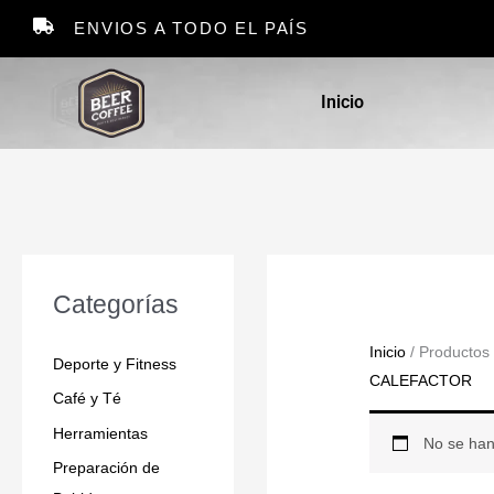
Ir
ENVIOS A TODO EL PAÍS
al
contenido
Inicio
Categorías
Inicio
/ Productos
Deporte y Fitness
CALEFACTOR
Café y Té
Herramientas
No se han
Preparación de