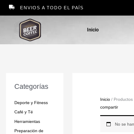
Ir
ENVIOS A TODO EL PAÍS
al
contenido
Inicio
Categorías
Inicio
/ Productos 
Deporte y Fitness
compartir
Café y Té
Herramientas
No se han
Preparación de