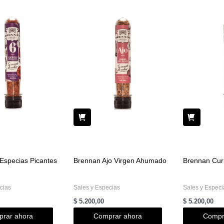
Especias Picantes
Brennan Ajo Virgen Ahumado
Brennan Cur
cias
Sales y Especias
Sales y Especi
$
5.200,00
$
5.200,00
rar ahora
Comprar ahora
Compr