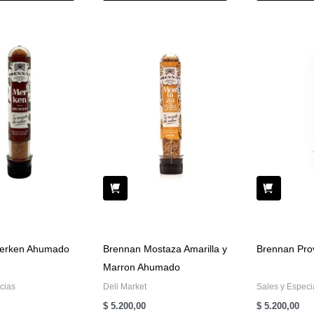
erken Ahumado
Brennan Mostaza Amarilla y
Brennan Pro
Marron Ahumado
cias
Deli Market
Sales y Especi
$
5.200,00
$
5.200,00