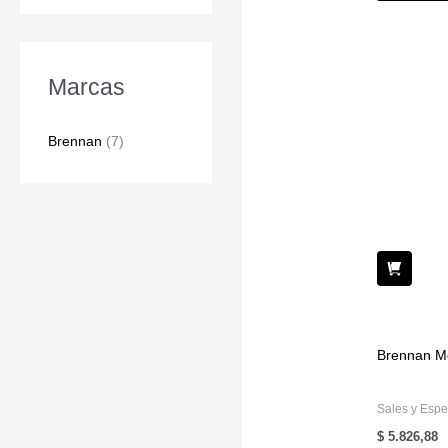
Marcas
Brennan
(7)
Brennan M
Sales y Espe
$
5.826,88