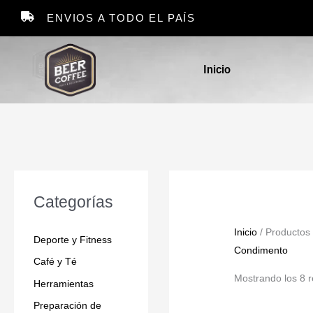
Ir
ENVIOS A TODO EL PAÍS
al
contenido
Inicio
Categorías
Inicio
/ Productos
Deporte y Fitness
Condimento
Café y Té
Mostrando los 8 r
Herramientas
Preparación de