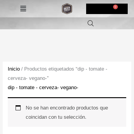
Ir
Menú
$
0,00
al
contenido
Inicio
/ Productos etiquetados “dip - tomate -
cerveza- vegano-”
dip - tomate - cerveza- vegano-
No se han encontrado productos que
coincidan con tu selección.