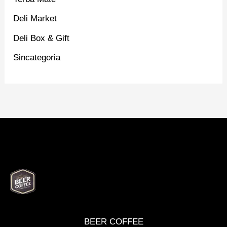
Deli Market
Deli Box & Gift
Sincategoria
BEER
DELI
WINE
MARKET
BOX
BEER COFFEE