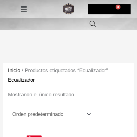
Ir
Menú
$
0,00
al
contenido
Inicio
/ Productos etiquetados “Ecualizador”
Ecualizador
Mostrando el único resultado