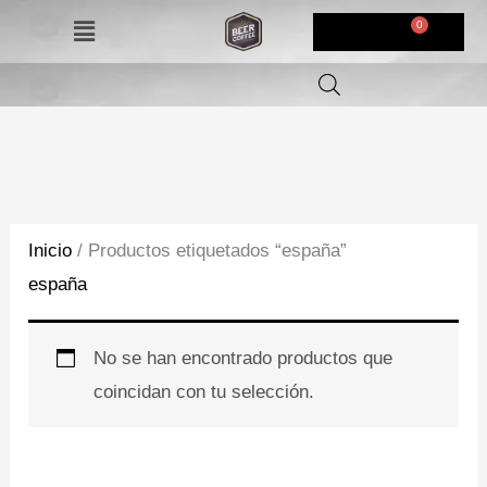
Ir
Menú
$
0,00
al
contenido
Inicio
/ Productos etiquetados “españa”
españa
No se han encontrado productos que
coincidan con tu selección.