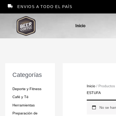
Ir
ENVIOS A TODO EL PAÍS
al
contenido
Inicio
Categorías
Inicio
/ Productos
Deporte y Fitness
ESTUFA
Café y Té
Herramientas
No se han
Preparación de