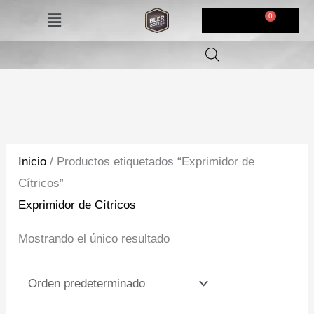
Ir
Menú
$
0,00
al
contenido
Inicio
/ Productos etiquetados “Exprimidor de
Cítricos”
Exprimidor de Cítricos
Mostrando el único resultado