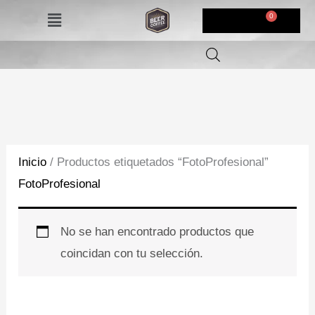
Ir
Menú
$
0,00
al
contenido
Inicio
/ Productos etiquetados “FotoProfesional”
FotoProfesional
No se han encontrado productos que
coincidan con tu selección.