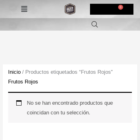
Ir
Menú
$
0,00
al
contenido
Inicio
/ Productos etiquetados “Frutos Rojos”
Frutos Rojos
No se han encontrado productos que
coincidan con tu selección.