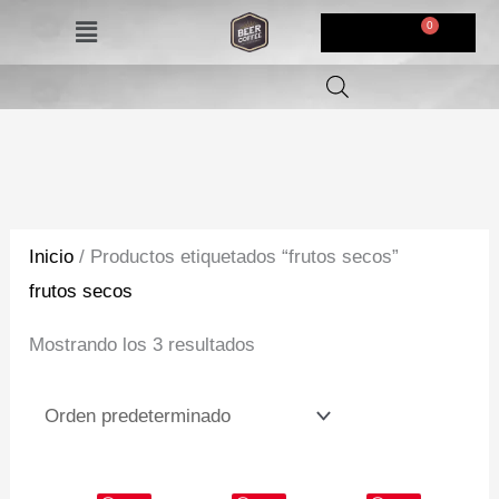
Ir
Menú
$
0,00
al
contenido
Inicio
/ Productos etiquetados “frutos secos”
frutos secos
Mostrando los 3 resultados