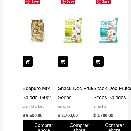
Save
Save
Save
Beepure Mix
Snack Dec Frutos
Snack Dec Fruto
Salado 190gr
Secos
Secos Salados
Deli Market
snacks
snacks
$
6.500,00
$
1.700,00
$
1.700,00
Comprar
Comprar
Comprar
ahora
ahora
ahora