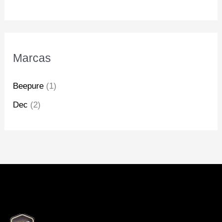
Marcas
Beepure
(1)
Dec
(2)
BEER
DELI
WINE
MARKET
BOX