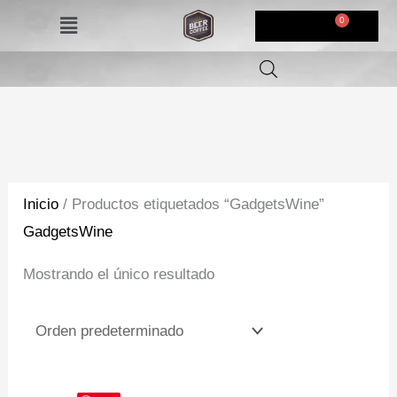
Ir
Menú
$
0,00
al
contenido
Inicio
/ Productos etiquetados “GadgetsWine”
GadgetsWine
Mostrando el único resultado