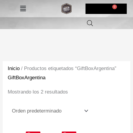
Ir
Menú
$
0,00
al
contenido
Inicio
/ Productos etiquetados “GiftBoxArgentina”
GiftBoxArgentina
Mostrando los 2 resultados