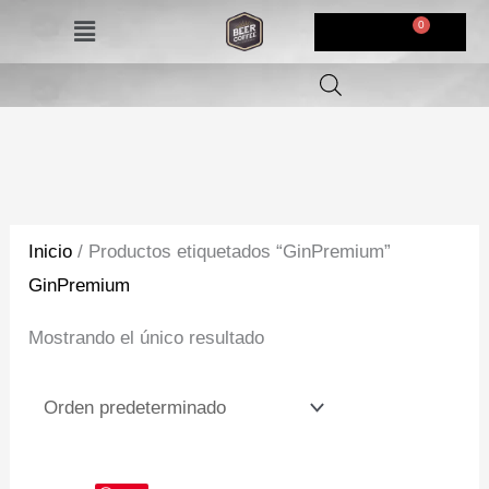
Ir
Menú
$
0,00
al
contenido
Inicio
/ Productos etiquetados “GinPremium”
GinPremium
Mostrando el único resultado