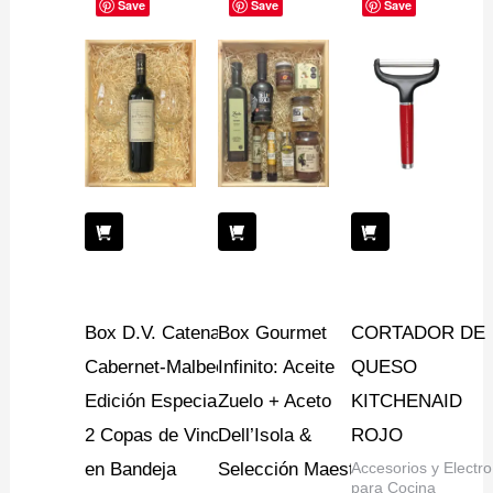
Save
Save
Save
Box D.V. Catena
Box Gourmet
CORTADOR DE
Cabernet-Malbec:
Infinito: Aceite
QUESO
Edición Especial +
Zuelo + Aceto
KITCHENAID
2 Copas de Vino
Dell’Isola &
ROJO
en Bandeja
Selección Maestra
Accesorios y Electro
para Cocina