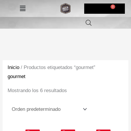
Ir
Menú
$
0,00
al
contenido
Inicio
/ Productos etiquetados “gourmet”
gourmet
Mostrando los 6 resultados