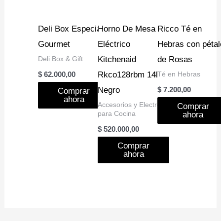
Deli Box Especial
Horno De Mesa
Ricco Té en
Gourmet
Eléctrico
Hebras con pétal
Deli Box & Gift
Kitchenaid
de Rosas
Rkco128rbm 14l
Té en Hebras
$
62.000,00
Negro
$
7.200,00
Comprar
ahora
Accesorios y Electro
Comprar
para Cocina
ahora
$
520.000,00
Comprar
ahora