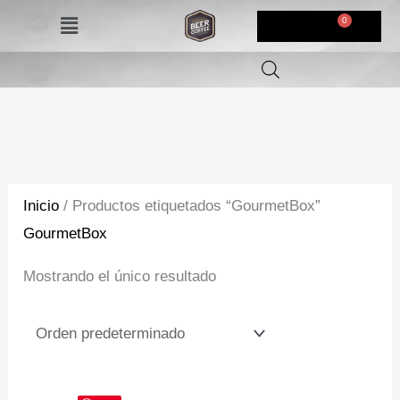
Ir
Menú
$
0,00
al
contenido
Inicio
/ Productos etiquetados “GourmetBox”
GourmetBox
Mostrando el único resultado