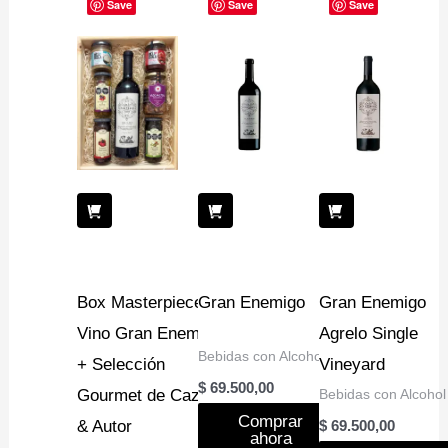
Save
Save
Save
Box Masterpiece:
Gran Enemigo
Gran Enemigo
Vino Gran Enemigo
Agrelo Single
Bebidas con Alcohol
+ Selección
Vineyard
$
69.500,00
Gourmet de Caza
Bebidas con Alcohol
Comprar
& Autor
$
69.500,00
ahora