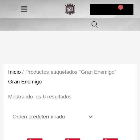
Ir
Menú
$
0,00
al
contenido
Inicio
/ Productos etiquetados “Gran Enemigo”
Gran Enemigo
Mostrando los 6 resultados