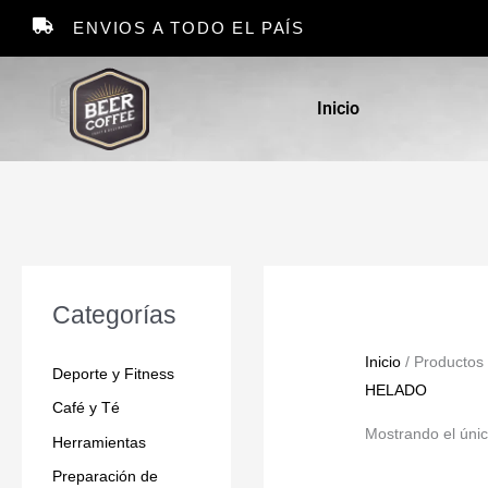
Ir
ENVIOS A TODO EL PAÍS
al
contenido
Inicio
Categorías
Inicio
/ Productos
Deporte y Fitness
HELADO
Café y Té
Mostrando el únic
Herramientas
Preparación de