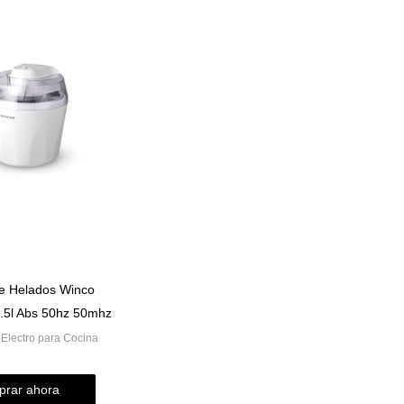
e Helados Winco
.5l Abs 50hz 50mhz
 Electro para Cocina
rar ahora