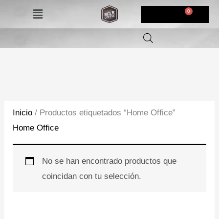
Ir
Menú
$
0,00
al
contenido
Inicio
/ Productos etiquetados “Home Office”
Home Office
No se han encontrado productos que
coincidan con tu selección.