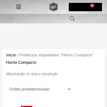
Ir
Menú
$
0,00
al
contenido
Inicio
/ Productos etiquetados “Horno Compacto”
Horno Compacto
Mostrando el único resultado