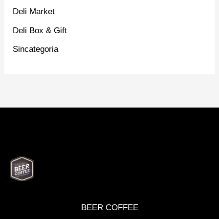
Deli Market
Deli Box & Gift
Sincategoria
BEER
DELI
WINE
MARKET
BOX
BEER COFFEE