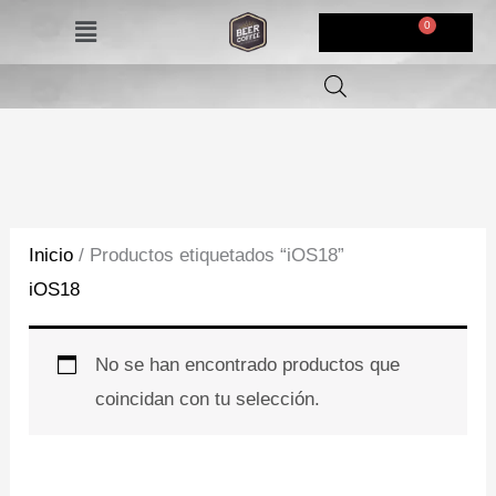
Ir
Menú
$
0,00
al
contenido
Inicio
/ Productos etiquetados “iOS18”
iOS18
No se han encontrado productos que
coincidan con tu selección.