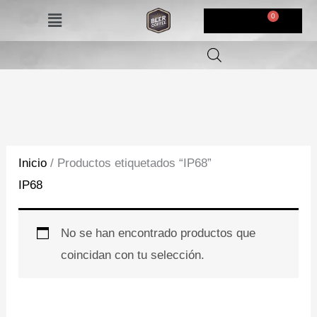
Ir
Menú
$
0,00
al
contenido
Inicio
/ Productos etiquetados “IP68”
IP68
No se han encontrado productos que
coincidan con tu selección.