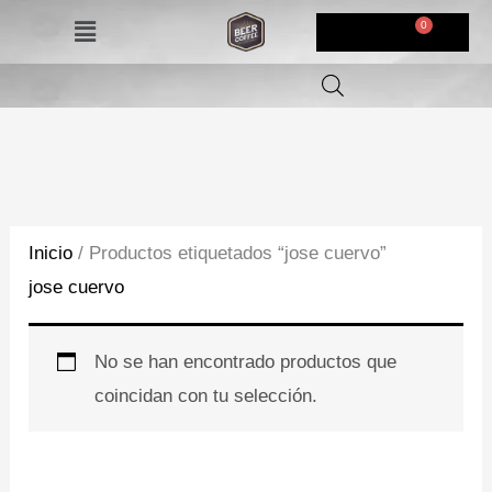
Ir
Menú
$
0,00
al
contenido
Inicio
/ Productos etiquetados “jose cuervo”
jose cuervo
No se han encontrado productos que
coincidan con tu selección.